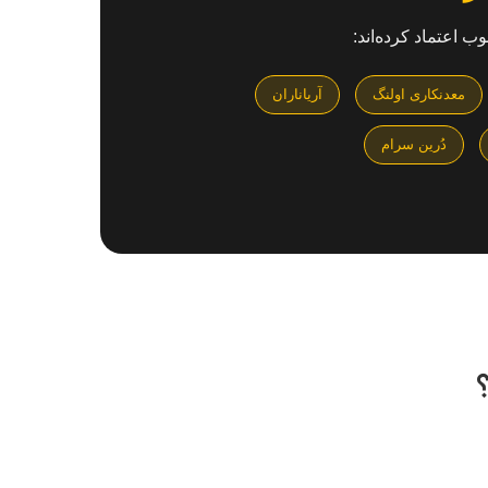
 اعتماد کرده‌اند:
معدنکاری اولنگ
آریاناران
دُرین سرام
؟