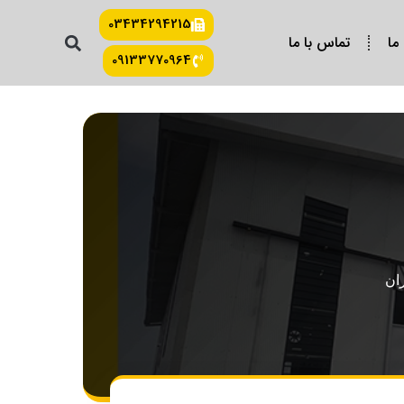
03434294215
 ما
تماس با ما
09133770964
ان