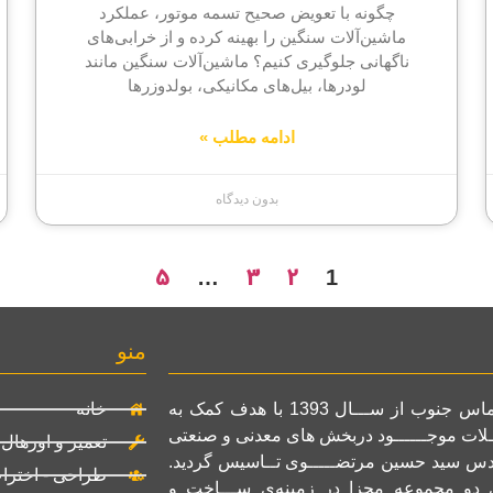
چگونه با تعویض صحیح تسمه موتور، عملکرد
ماشین‌آلات سنگین را بهینه کرده و از خرابی‌های
ناگهانی جلوگیری کنیم؟ ماشین‌آلات سنگین مانند
لودرها، بیل‌های مکانیکی، بولدوزرها
ادامه مطلب »
بدون دیدگاه
5
3
2
…
1
منو
گروه صنعتی الماس جنوب از ســـال 1393 با هدف کمک به
خانه
ـلات موجــــــود دربخش های معدنی و صنعتی
تعمیر و اورهال
ندس سید حسین مرتضـــــوی تــاسیس گردید.
طراحی - اخترا
ی دو مجموعه مجزا در زمینه‌ی ســـاخت و