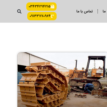
03434294215
 ما
تماس با ما
09133770964