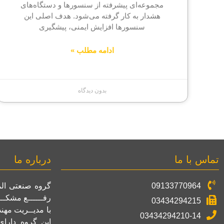
مجموعه‌ای پیشرفته از سنسورها و دستگاه‌های
هشدار به کار گرفته می‌شود. هدف اصلی این
سنسورها افزایش ایمنی، پیشگیری
ادامه مطلب »
بدون دیدگاه
تماس با ما
درباره ما
09133770964
رفــــــع مشکــ
03434294215
با مدیــریت مه
03434294210-14
این گروه دارا