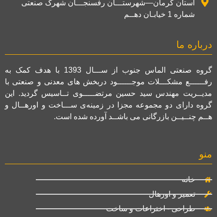
استان کرمان—شهرستـــان رفسنجـــان شهرک صنعتی
شماره 1 خیابـان دهــم
درباره ما
گروه صنعتی الماس جنوب از ســـال 1393 با هدف کمک به
رفــــــع مشکـــلات موجــــــود دربخش های معدنی و صنعتی با
مدیــریت مهندس سید حسین مرتضـــــوی تــاسیس گردید. این
گروه دارای دو مجموعه مجزا در زمینه‌ی ســـاخت و اورهــال و
هــم چنــیــن بازرگانی می باشــد آورده شده است.
منو
خانه
تعمیر و اورهال
طراحی - اختراعات و ساخت