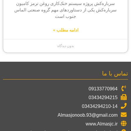
سرباره‌کش پروژه سیستم خنک‌کاری روغن ترمز کامیون
سرباره‌کش یکی از دستاوردهای مهم گروه صنعتی الماس
جنوب است
ادامه مطلب »
بدون دیدگاه
تماس با ما
09133770964
03434294215
03434294210-14
Almasjonoob.93@gmail.com
www.Almasjc.ir