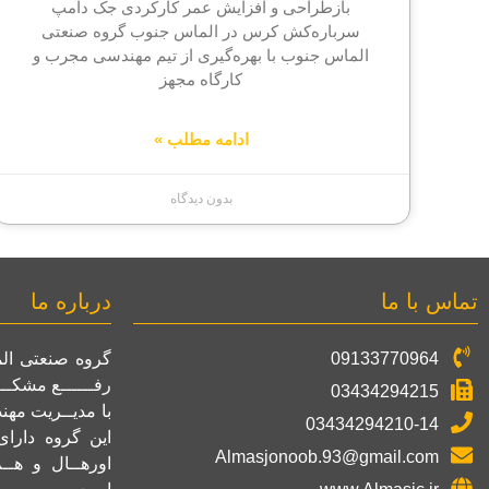
بازطراحی و افزایش عمر کارکردی جک دامپ
سرباره‌کش کرس در الماس جنوب گروه صنعتی
الماس جنوب با بهره‌گیری از تیم مهندسی مجرب و
کارگاه مجهز
ادامه مطلب »
بدون دیدگاه
تماس با ما
درباره ما
09133770964
رفــــــع مشکــ
03434294215
با مدیــریت مه
03434294210-14
این گروه دارا
Almasjonoob.93@gmail.com
اورهــال و هــ