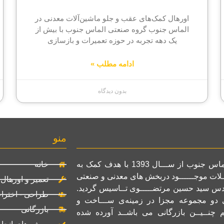
اورهال کمک‌های عقب و جلو ماشین‌آلات معدنی در
الماس جنوب گروه صنعتی الماس جنوب با بیش از
یک دهه تجربه در حوزه تعمیرات و بازسازی
ادامه مطلب »
بدون دیدگاه
منو
گروه صنعتی الماس جنوب از ســـال 1393 با هدف کمک به
خانه
ـلات موجــــــود دربخش های معدنی و صنعتی
تعمیر و اورهال
ندس سید حسین مرتضـــــوی تــاسیس گردید.
طراحی - اخترا
ی دو مجموعه مجزا در زمینه‌ی ســـاخت و
بازرگانی
م چنــیــن بازرگانی می باشــد آورده شده