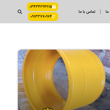
03434294215
 ما
تماس با ما
09133770964