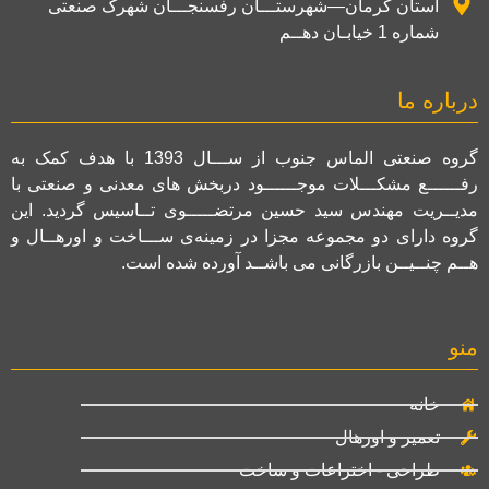
استان کرمان—شهرستـــان رفسنجـــان شهرک صنعتی
شماره 1 خیابـان دهــم
درباره ما
گروه صنعتی الماس جنوب از ســـال 1393 با هدف کمک به
رفــــــع مشکـــلات موجــــــود دربخش های معدنی و صنعتی با
مدیــریت مهندس سید حسین مرتضـــــوی تــاسیس گردید. این
گروه دارای دو مجموعه مجزا در زمینه‌ی ســـاخت و اورهــال و
هــم چنــیــن بازرگانی می باشــد آورده شده است.
منو
خانه
تعمیر و اورهال
طراحی - اختراعات و ساخت