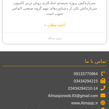
سرباره‌کش پروژه سیستم خنک‌کاری روغن ترمز کامیون
سرباره‌کش یکی از دستاوردهای مهم گروه صنعتی الماس
جنوب است
ادامه مطلب »
بدون دیدگاه
تماس با ما
09133770964
03434294215
03434294210-14
Almasjonoob.93@gmail.com
www.Almasjc.ir