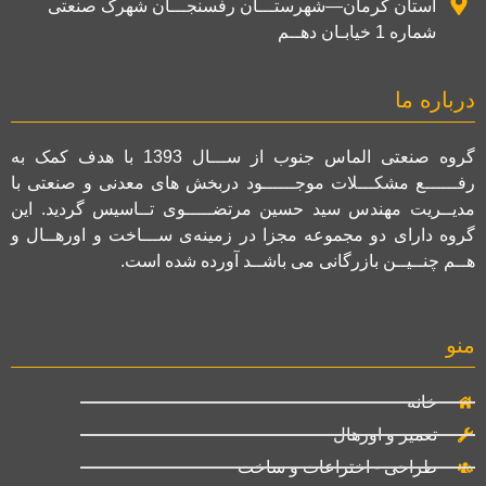
استان کرمان—شهرستـــان رفسنجـــان شهرک صنعتی
شماره 1 خیابـان دهــم
درباره ما
گروه صنعتی الماس جنوب از ســـال 1393 با هدف کمک به
رفــــــع مشکـــلات موجــــــود دربخش های معدنی و صنعتی با
مدیــریت مهندس سید حسین مرتضـــــوی تــاسیس گردید. این
گروه دارای دو مجموعه مجزا در زمینه‌ی ســـاخت و اورهــال و
هــم چنــیــن بازرگانی می باشــد آورده شده است.
منو
خانه
تعمیر و اورهال
طراحی - اختراعات و ساخت