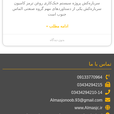
سرباره‌کش پروژه سیستم خنک‌کاری روغن ترمز کامیون
سرباره‌کش یکی از دستاوردهای مهم گروه صنعتی الماس
جنوب است
ادامه مطلب »
بدون دیدگاه
تماس با ما
09133770964
03434294215
03434294210-14
Almasjonoob.93@gmail.com
www.Almasjc.ir