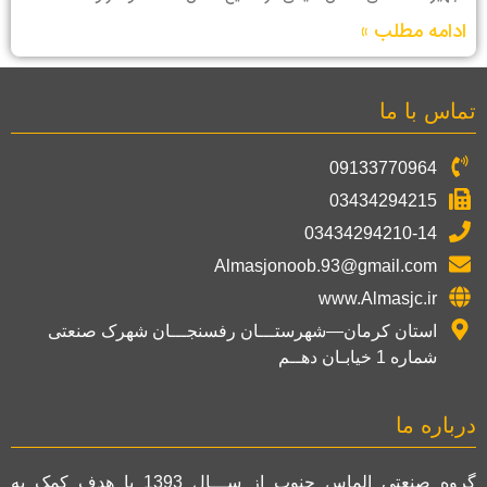
ادامه مطلب »
تماس با ما
09133770964
03434294215
03434294210-14
Almasjonoob.93@gmail.com
www.Almasjc.ir
استان کرمان—شهرستـــان رفسنجـــان شهرک صنعتی
شماره 1 خیابـان دهــم
درباره ما
گروه صنعتی الماس جنوب از ســـال 1393 با هدف کمک به