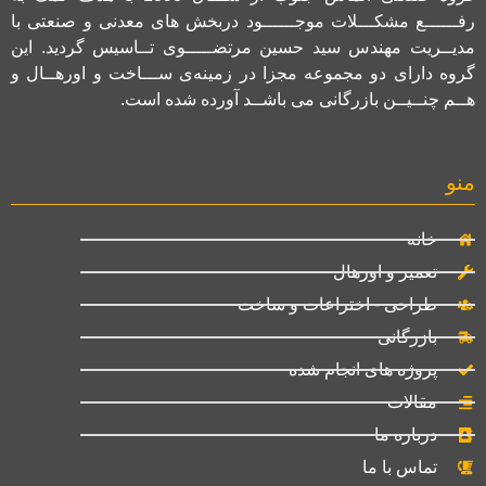
رفــــــع مشکـــلات موجــــــود دربخش های معدنی و صنعتی با
مدیــریت مهندس سید حسین مرتضـــــوی تــاسیس گردید. این
گروه دارای دو مجموعه مجزا در زمینه‌ی ســـاخت و اورهــال و
هــم چنــیــن بازرگانی می باشــد آورده شده است.
منو
خانه
تعمیر و اورهال
طراحی - اختراعات و ساخت
بازرگانی
پروژه های انجام شده
مقالات
درباره ما
تماس با ما