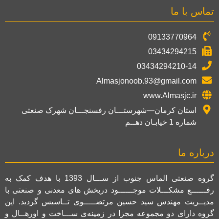
تماس با ما
09133770964
03434294215
03434294210-14
Almasjonoob.93@gmail.com
www.Almasjc.ir
استان کرمان—شهرستـــان رفسنجـــان شهرک صنعتی
شماره 1 خیابـان دهــم
درباره ما
گروه صنعتی الماس جنوب از ســـال 1393 با هدف کمک به
رفــــــع مشکـــلات موجــــــود دربخش های معدنی و صنعتی با
مدیــریت مهندس سید حسین مرتضـــــوی تــاسیس گردید. این
گروه دارای دو مجموعه مجزا در زمینه‌ی ســـاخت و اورهــال و