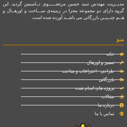
مدیــریت مهندس سید حسین مرتضـــــوی تــاسیس گردید. این
گروه دارای دو مجموعه مجزا در زمینه‌ی ســـاخت و اورهــال و
هــم چنــیــن بازرگانی می باشــد آورده شده است.
منو
خانه
تعمیر و اورهال
طراحی - اختراعات و ساخت
بازرگانی
پروژه های انجام شده
مقالات
درباره ما
تماس با ما