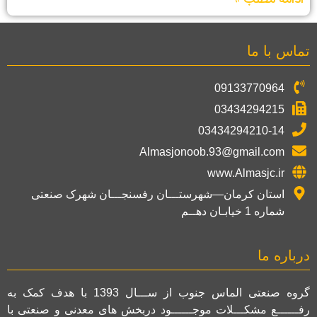
تماس با ما
09133770964
03434294215
03434294210-14
Almasjonoob.93@gmail.com
www.Almasjc.ir
استان کرمان—شهرستـــان رفسنجـــان شهرک صنعتی
شماره 1 خیابـان دهــم
درباره ما
گروه صنعتی الماس جنوب از ســـال 1393 با هدف کمک به
رفــــــع مشکـــلات موجــــــود دربخش های معدنی و صنعتی با